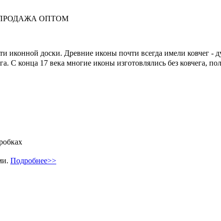
вки. ПРОДАЖА ОПТОМ
ти иконной доски. Древние иконы почти всегда имели ковчег - д
га. С конца 17 века многие иконы изготовлялись без ковчега, по
робках
ми.
Подробнее>>