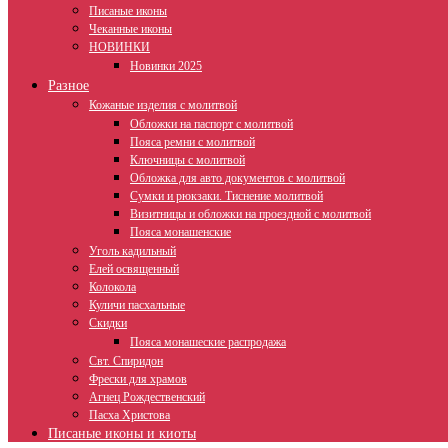
Писаные иконы
Чеканные иконы
НОВИНКИ
Новинки 2025
Разное
Кожаные изделия с молитвой
Обложки на паспорт с молитвой
Пояса ремни с молитвой
Ключницы с молитвой
Обложка для авто документов с молитвой
Сумки и рюкзаки. Тиснение молитвой
Визитницы и обложки на проездной с молитвой
Пояса монашенские
Уголь кадильный
Елей освященный
Колокола
Куличи пасхальные
Скидки
Пояса монашеские распродажа
Свт. Спиридон
Фрески для храмов
Агнец Рождественский
Пасха Христова
Писаные иконы и киоты