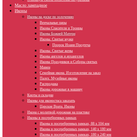
Масло лампадное
Иконы
Иконы на доске по золочению
Венчальные пары
Иконы Спасителя и Троицы
Иконы Божией Матери
Иконы. Святые мужи
Пророк Иоанн Предтеча
Иконы. Святые жены
Иконы ангелов и архангелов
Иконы Праздников и Соборы святых
Минеи
Семейная икона. Изготовление на заказ
Палех. Музейные иконы
Распродажа
Иконы дорожные в машину
Киоты и складни
Иконы для иконостаса заказать
Царские Врата. Иконы
Икона с молитвой дорожная на пластике
Иконы в посеребренных рамках
Иконы в посеребренных рамках, 88 х 104 мм
Иконы в посеребренных рамках, 140 х 180 мм
Иконы в посеребренных рамках, 180 х 240 мм