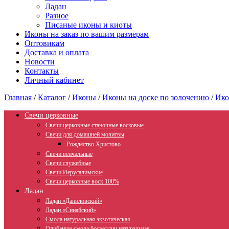
Ладан
Разное
Писаные иконы и киоты
Иконы на заказ по вашим размерам
Оптовикам
Доставка и оплата
Новости
Контакты
Личный кабинет
Главная
/
Каталог
/
Иконы
/
Иконы на доске по золочению
/
Ико
Свечи церковные
Свечи церковные станочные восковые
Свечи для домашней молитвы
Рождество Христово
Свечи венчальные
Свечи служебные
Свечи Иерусалимские
Свечи церковные воск 100%
Ладан
Ладан «Даниловский»
Ладан «Синайский»
Смола натуральная экзотическая
Олибанум смола босвеллии натуральная