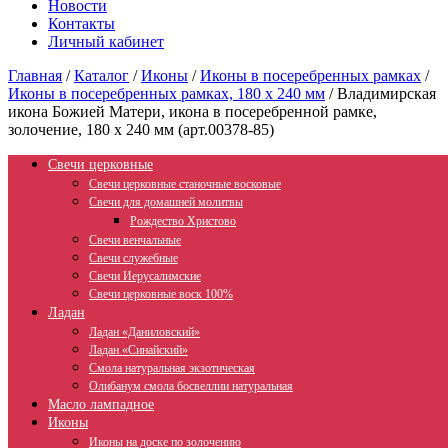
Новости
Контакты
Личный кабинет
Главная
/
Каталог
/
Иконы
/
Иконы в посеребренных рамках
/
Иконы в посеребренных рамках, 180 х 240 мм
/
Владимирская
икона Божией Матери, икона в посеребренной рамке,
золочение, 180 х 240 мм (арт.00378-85)
Свечи церковные
Свечи церковные станочные восковые
Свечи для домашней молитвы
Рождество Христово
Свечи венчальные
Свечи служебные
Свечи Иерусалимские
Свечи церковные воск 100%
Ладан
Ладан «Даниловский»
Ладан «Синайский»
Смола натуральная экзотическая
Олибанум смола босвеллии натуральная
Масло лампадное
Иконы
Иконы на доске по золочению