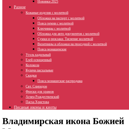
Новинки 2025
Разное
Кожаные изделия с молитвой
Обложки на паспорт с молитвой
Пояса ремни с молитвой
Ключницы с молитвой
Обложка для авто документов с молитвой
Сумки и рюкзаки. Тиснение молитвой
Визитницы и обложки на проездной с молитвой
Пояса монашенские
Уголь кадильный
Елей освященный
Колокола
Куличи пасхальные
Скидки
Пояса монашеские распродажа
Свт. Спиридон
Фрески для храмов
Агнец Рождественский
Пасха Христова
Писаные иконы и киоты
Владимирская икона Божией