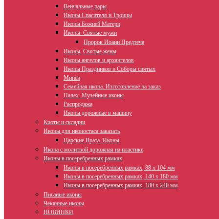
Венчальные пары
Иконы Спасителя и Троицы
Иконы Божией Матери
Иконы. Святые мужи
Пророк Иоанн Предтеча
Иконы. Святые жены
Иконы ангелов и архангелов
Иконы Праздников и Соборы святых
Минеи
Семейная икона. Изготовление на заказ
Палех. Музейные иконы
Распродажа
Иконы дорожные в машину
Киоты и складни
Иконы для иконостаса заказать
Царские Врата. Иконы
Икона с молитвой дорожная на пластике
Иконы в посеребренных рамках
Иконы в посеребренных рамках, 88 х 104 мм
Иконы в посеребренных рамках, 140 х 180 мм
Иконы в посеребренных рамках, 180 х 240 мм
Писаные иконы
Чеканные иконы
НОВИНКИ