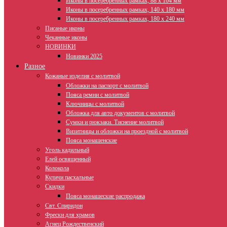
Иконы в посеребренных рамках, 88 х 104 мм
Иконы в посеребренных рамках, 140 х 180 мм
Иконы в посеребренных рамках, 180 х 240 мм
Писаные иконы
Чеканные иконы
НОВИНКИ
Новинки 2025
Разное
Кожаные изделия с молитвой
Обложки на паспорт с молитвой
Пояса ремни с молитвой
Ключницы с молитвой
Обложка для авто документов с молитвой
Сумки и рюкзаки. Тиснение молитвой
Визитницы и обложки на проездной с молитвой
Пояса монашенские
Уголь кадильный
Елей освященный
Колокола
Куличи пасхальные
Скидки
Пояса монашеские распродажа
Свт. Спиридон
Фрески для храмов
Агнец Рождественский