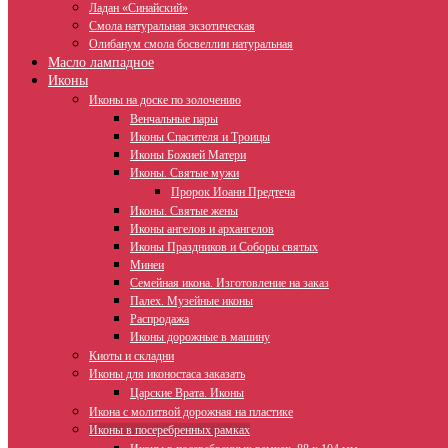
Ладан «Синайский»
Смола натуральная экзотическая
Олибанум смола босвеллии натуральная
Масло лампадное
Иконы
Иконы на доске по золочению
Венчальные пары
Иконы Спасителя и Троицы
Иконы Божией Матери
Иконы. Святые мужи
Пророк Иоанн Предтеча
Иконы. Святые жены
Иконы ангелов и архангелов
Иконы Праздников и Соборы святых
Минеи
Семейная икона. Изготовление на заказ
Палех. Музейные иконы
Распродажа
Иконы дорожные в машину
Киоты и складни
Иконы для иконостаса заказать
Царские Врата. Иконы
Икона с молитвой дорожная на пластике
Иконы в посеребренных рамках