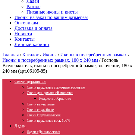
Ладан
Разное
Писаные иконы и киоты
Иконы на заказ по вашим размерам
Оптовикам
Доставка и оплата
Новости
Контакты
Личный кабинет
Главная
/
Каталог
/
Иконы
/
Иконы в посеребренных рамках
/
Иконы в посеребренных рамках, 180 х 240 мм
/
Господь
Вседержитель, икона в посеребренной рамке, золочение, 180 х
240 мм (арт.06105-85)
Свечи церковные
Свечи церковные станочные восковые
Свечи для домашней молитвы
Рождество Христово
Свечи венчальные
Свечи служебные
Свечи Иерусалимские
Свечи церковные воск 100%
Ладан
Ладан «Даниловский»