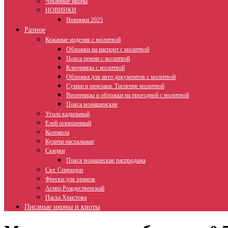
Чеканные иконы
НОВИНКИ
Новинки 2025
Разное
Кожаные изделия с молитвой
Обложки на паспорт с молитвой
Пояса ремни с молитвой
Ключницы с молитвой
Обложка для авто документов с молитвой
Сумки и рюкзаки. Тиснение молитвой
Визитницы и обложки на проездной с молитвой
Пояса монашенские
Уголь кадильный
Елей освященный
Колокола
Куличи пасхальные
Скидки
Пояса монашеские распродажа
Свт. Спиридон
Фрески для храмов
Агнец Рождественский
Пасха Христова
Писаные иконы и киоты