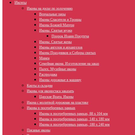
Иконы
Иконы на доске по золочению
Венчальные пары
Иконы Спасителя и Троицы
Иконы Божией Матери
Иконы. Святые мужи
Пророк Иоанн Предтеча
Иконы. Святые жены
Иконы ангелов и архангелов
Иконы Праздников и Соборы святых
Минеи
Семейная икона. Изготовление на заказ
Палех. Музейные иконы
Распродажа
Иконы дорожные в машину
Киоты и складни
Иконы для иконостаса заказать
Царские Врата. Иконы
Икона с молитвой дорожная на пластике
Иконы в посеребренных рамках
Иконы в посеребренных рамках, 88 х 104 мм
Иконы в посеребренных рамках, 140 х 180 мм
Иконы в посеребренных рамках, 180 х 240 мм
Писаные иконы