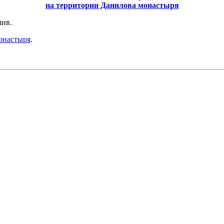
на территории Данилова монастыря
лив.
онастыря
.