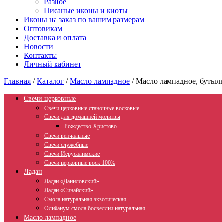
Разное
Писаные иконы и киоты
Иконы на заказ по вашим размерам
Оптовикам
Доставка и оплата
Новости
Контакты
Личный кабинет
Главная
/
Каталог
/
Масло лампадное
/
Масло лампадное, бутылк
Свечи церковные
Свечи церковные станочные восковые
Свечи для домашней молитвы
Рождество Христово
Свечи венчальные
Свечи служебные
Свечи Иерусалимские
Свечи церковные воск 100%
Ладан
Ладан «Даниловский»
Ладан «Синайский»
Смола натуральная экзотическая
Олибанум смола босвеллии натуральная
Масло лампадное