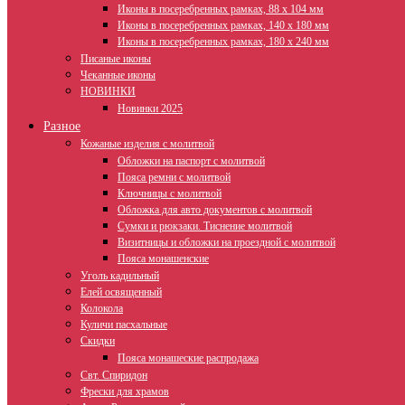
Иконы в посеребренных рамках, 88 х 104 мм
Иконы в посеребренных рамках, 140 х 180 мм
Иконы в посеребренных рамках, 180 х 240 мм
Писаные иконы
Чеканные иконы
НОВИНКИ
Новинки 2025
Разное
Кожаные изделия с молитвой
Обложки на паспорт с молитвой
Пояса ремни с молитвой
Ключницы с молитвой
Обложка для авто документов с молитвой
Сумки и рюкзаки. Тиснение молитвой
Визитницы и обложки на проездной с молитвой
Пояса монашенские
Уголь кадильный
Елей освященный
Колокола
Куличи пасхальные
Скидки
Пояса монашеские распродажа
Свт. Спиридон
Фрески для храмов