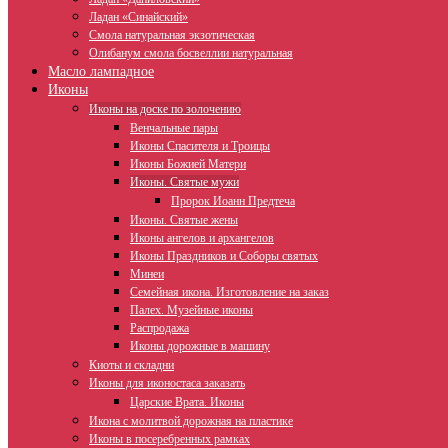
Ладан «Синайский»
Смола натуральная экзотическая
Олибанум смола босвеллии натуральная
Масло лампадное
Иконы
Иконы на доске по золочению
Венчальные пары
Иконы Спасителя и Троицы
Иконы Божией Матери
Иконы. Святые мужи
Пророк Иоанн Предтеча
Иконы. Святые жены
Иконы ангелов и архангелов
Иконы Праздников и Соборы святых
Минеи
Семейная икона. Изготовление на заказ
Палех. Музейные иконы
Распродажа
Иконы дорожные в машину
Киоты и складни
Иконы для иконостаса заказать
Царские Врата. Иконы
Икона с молитвой дорожная на пластике
Иконы в посеребренных рамках