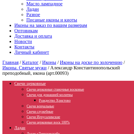
Масло лампадное
Ладан
Разное
Писаные иконы и киоты
Иконы на заказ по вашим размерам
Оптовикам
Доставка и оплата
Новости
Контакты
Личный кабинет
Главная
/
Каталог
/
Иконы
/
Иконы на доске по золочению
/
Иконы. Святые мужи
/
Александр Константинопольский
преподобный, икона (арт.00093)
Свечи церковные
Свечи церковные станочные восковые
Свечи для домашней молитвы
Рождество Христово
Свечи венчальные
Свечи служебные
Свечи Иерусалимские
Свечи церковные воск 100%
Ладан
Ладан «Даниловский»