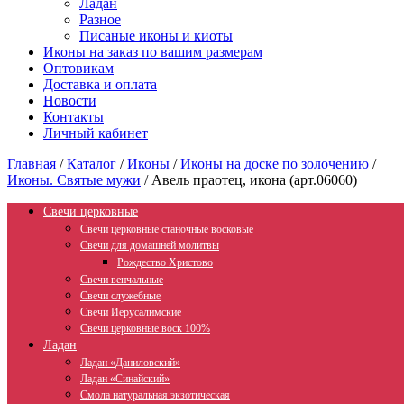
Ладан
Разное
Писаные иконы и киоты
Иконы на заказ по вашим размерам
Оптовикам
Доставка и оплата
Новости
Контакты
Личный кабинет
Главная
/
Каталог
/
Иконы
/
Иконы на доске по золочению
/
Иконы. Святые мужи
/
Авель праотец, икона (арт.06060)
Свечи церковные
Свечи церковные станочные восковые
Свечи для домашней молитвы
Рождество Христово
Свечи венчальные
Свечи служебные
Свечи Иерусалимские
Свечи церковные воск 100%
Ладан
Ладан «Даниловский»
Ладан «Синайский»
Смола натуральная экзотическая