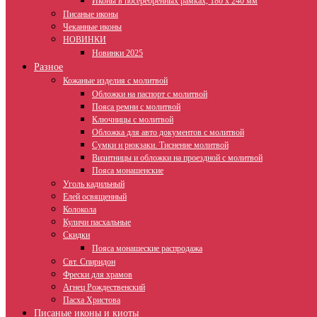
Иконы в посеребренных рамках, 180 х 240 мм
Писаные иконы
Чеканные иконы
НОВИНКИ
Новинки 2025
Разное
Кожаные изделия с молитвой
Обложки на паспорт с молитвой
Пояса ремни с молитвой
Ключницы с молитвой
Обложка для авто документов с молитвой
Сумки и рюкзаки. Тиснение молитвой
Визитницы и обложки на проездной с молитвой
Пояса монашенские
Уголь кадильный
Елей освященный
Колокола
Куличи пасхальные
Скидки
Пояса монашеские распродажа
Свт. Спиридон
Фрески для храмов
Агнец Рождественский
Пасха Христова
Писаные иконы и киоты