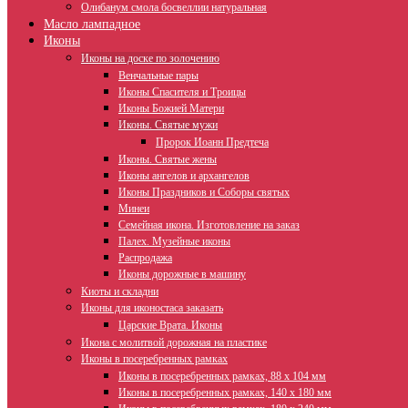
Олибанум смола босвеллии натуральная
Масло лампадное
Иконы
Иконы на доске по золочению
Венчальные пары
Иконы Спасителя и Троицы
Иконы Божией Матери
Иконы. Святые мужи
Пророк Иоанн Предтеча
Иконы. Святые жены
Иконы ангелов и архангелов
Иконы Праздников и Соборы святых
Минеи
Семейная икона. Изготовление на заказ
Палех. Музейные иконы
Распродажа
Иконы дорожные в машину
Киоты и складни
Иконы для иконостаса заказать
Царские Врата. Иконы
Икона с молитвой дорожная на пластике
Иконы в посеребренных рамках
Иконы в посеребренных рамках, 88 х 104 мм
Иконы в посеребренных рамках, 140 х 180 мм