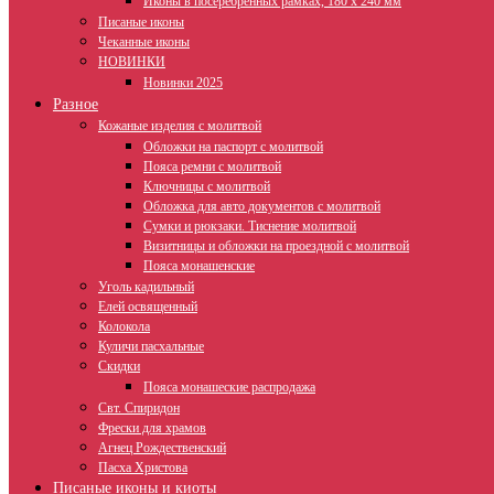
Иконы в посеребренных рамках, 180 х 240 мм
Писаные иконы
Чеканные иконы
НОВИНКИ
Новинки 2025
Разное
Кожаные изделия с молитвой
Обложки на паспорт с молитвой
Пояса ремни с молитвой
Ключницы с молитвой
Обложка для авто документов с молитвой
Сумки и рюкзаки. Тиснение молитвой
Визитницы и обложки на проездной с молитвой
Пояса монашенские
Уголь кадильный
Елей освященный
Колокола
Куличи пасхальные
Скидки
Пояса монашеские распродажа
Свт. Спиридон
Фрески для храмов
Агнец Рождественский
Пасха Христова
Писаные иконы и киоты