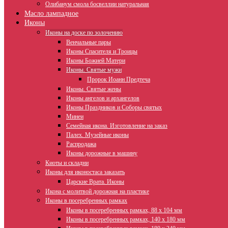
Олибанум смола босвеллии натуральная
Масло лампадное
Иконы
Иконы на доске по золочению
Венчальные пары
Иконы Спасителя и Троицы
Иконы Божией Матери
Иконы. Святые мужи
Пророк Иоанн Предтеча
Иконы. Святые жены
Иконы ангелов и архангелов
Иконы Праздников и Соборы святых
Минеи
Семейная икона. Изготовление на заказ
Палех. Музейные иконы
Распродажа
Иконы дорожные в машину
Киоты и складни
Иконы для иконостаса заказать
Царские Врата. Иконы
Икона с молитвой дорожная на пластике
Иконы в посеребренных рамках
Иконы в посеребренных рамках, 88 х 104 мм
Иконы в посеребренных рамках, 140 х 180 мм