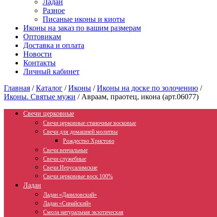
Ладан
Разное
Писаные иконы и киоты
Иконы на заказ по вашим размерам
Оптовикам
Доставка и оплата
Новости
Контакты
Личный кабинет
Главная
/
Каталог
/
Иконы
/
Иконы на доске по золочению
/
Иконы. Святые мужи
/
Авраам, праотец, икона (арт.06077)
Свечи церковные
Свечи церковные станочные восковые
Свечи для домашней молитвы
Рождество Христово
Свечи венчальные
Свечи служебные
Свечи Иерусалимские
Свечи церковные воск 100%
Ладан
Ладан «Даниловский»
Ладан «Синайский»
Смола натуральная экзотическая