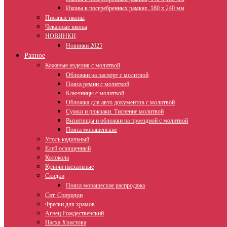
Иконы в посеребренных рамках, 180 х 240 мм
Писаные иконы
Чеканные иконы
НОВИНКИ
Новинки 2025
Разное
Кожаные изделия с молитвой
Обложки на паспорт с молитвой
Пояса ремни с молитвой
Ключницы с молитвой
Обложка для авто документов с молитвой
Сумки и рюкзаки. Тиснение молитвой
Визитницы и обложки на проездной с молитвой
Пояса монашенские
Уголь кадильный
Елей освященный
Колокола
Куличи пасхальные
Скидки
Пояса монашеские распродажа
Свт. Спиридон
Фрески для храмов
Агнец Рождественский
Пасха Христова