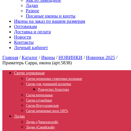
Масло лампадное
Ладан
Разное
Писаные иконы и киоты
Иконы на заказ по вашим размерам
Оптовикам
Доставка и оплата
Новости
Контакты
Личный кабинет
Главная
/
Каталог
/
Иконы
/
НОВИНКИ
/
Новинки 2025
/
Праматерь Сарра, икона (арт.5838)
Свечи церковные
Свечи церковные станочные восковые
Свечи для домашней молитвы
Рождество Христово
Свечи венчальные
Свечи служебные
Свечи Иерусалимские
Свечи церковные воск 100%
Ладан
Ладан «Даниловский»
Ладан «Синайский»