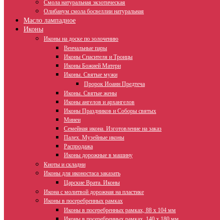
Смола натуральная экзотическая
Олибанум смола босвеллии натуральная
Масло лампадное
Иконы
Иконы на доске по золочению
Венчальные пары
Иконы Спасителя и Троицы
Иконы Божией Матери
Иконы. Святые мужи
Пророк Иоанн Предтеча
Иконы. Святые жены
Иконы ангелов и архангелов
Иконы Праздников и Соборы святых
Минеи
Семейная икона. Изготовление на заказ
Палех. Музейные иконы
Распродажа
Иконы дорожные в машину
Киоты и складни
Иконы для иконостаса заказать
Царские Врата. Иконы
Икона с молитвой дорожная на пластике
Иконы в посеребренных рамках
Иконы в посеребренных рамках, 88 х 104 мм
Иконы в посеребренных рамках, 140 х 180 мм