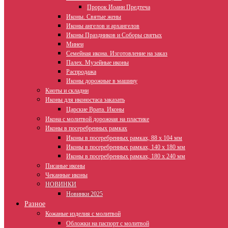
Пророк Иоанн Предтеча
Иконы. Святые жены
Иконы ангелов и архангелов
Иконы Праздников и Соборы святых
Минеи
Семейная икона. Изготовление на заказ
Палех. Музейные иконы
Распродажа
Иконы дорожные в машину
Киоты и складни
Иконы для иконостаса заказать
Царские Врата. Иконы
Икона с молитвой дорожная на пластике
Иконы в посеребренных рамках
Иконы в посеребренных рамках, 88 х 104 мм
Иконы в посеребренных рамках, 140 х 180 мм
Иконы в посеребренных рамках, 180 х 240 мм
Писаные иконы
Чеканные иконы
НОВИНКИ
Новинки 2025
Разное
Кожаные изделия с молитвой
Обложки на паспорт с молитвой