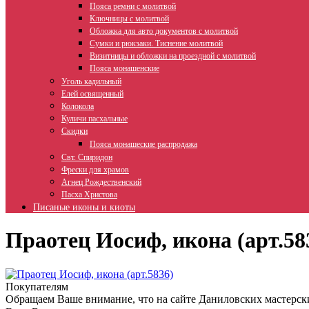
Пояса ремни с молитвой
Ключницы с молитвой
Обложка для авто документов с молитвой
Сумки и рюкзаки. Тиснение молитвой
Визитницы и обложки на проездной с молитвой
Пояса монашенские
Уголь кадильный
Елей освященный
Колокола
Куличи пасхальные
Скидки
Пояса монашеские распродажа
Свт. Спиридон
Фрески для храмов
Агнец Рождественский
Пасха Христова
Писаные иконы и киоты
Праотец Иосиф, икона (арт.58
Покупателям
Обращаем Ваше внимание, что на сайте Даниловских мастерск