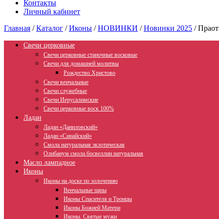
Контакты
Личный кабинет
Главная
/
Каталог
/
Иконы
/
НОВИНКИ
/
Новинки 2025
/
Праот
Свечи церковные
Свечи церковные станочные восковые
Свечи для домашней молитвы
Рождество Христово
Свечи венчальные
Свечи служебные
Свечи Иерусалимские
Свечи церковные воск 100%
Ладан
Ладан «Даниловский»
Ладан «Синайский»
Смола натуральная экзотическая
Олибанум смола босвеллии натуральная
Масло лампадное
Иконы
Иконы на доске по золочению
Венчальные пары
Иконы Спасителя и Троицы
Иконы Божией Матери
Иконы. Святые мужи