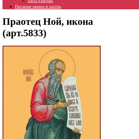
Пасха Христова
Писаные иконы и киоты
Праотец Ной, икона
(арт.5833)