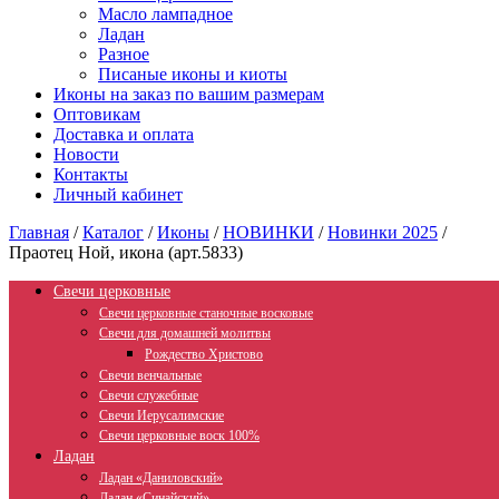
Масло лампадное
Ладан
Разное
Писаные иконы и киоты
Иконы на заказ по вашим размерам
Оптовикам
Доставка и оплата
Новости
Контакты
Личный кабинет
Главная
/
Каталог
/
Иконы
/
НОВИНКИ
/
Новинки 2025
/
Праотец Ной, икона (арт.5833)
Свечи церковные
Свечи церковные станочные восковые
Свечи для домашней молитвы
Рождество Христово
Свечи венчальные
Свечи служебные
Свечи Иерусалимские
Свечи церковные воск 100%
Ладан
Ладан «Даниловский»
Ладан «Синайский»