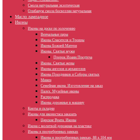
Смола натуральная экзотическая
Олибанум смола босвеллии натуральная
Масло лампадное
Иконы
Иконы на доске по золочению
Венчальные пары
Иконы Спасителя и Троицы
Иконы Божией Матери
Иконы. Святые мужи
Пророк Иоанн Предтеча
Иконы. Святые жены
Иконы ангелов и архангелов
Иконы Праздников и Соборы святых
Минеи
Семейная икона. Изготовление на заказ
Палех. Музейные иконы
Распродажа
Иконы дорожные в машину
Киоты и складни
Иконы для иконостаса заказать
Царские Врата. Иконы
Икона с молитвой дорожная на пластике
Иконы в посеребренных рамках
Иконы в посеребренных рамках, 88 х 104 мм