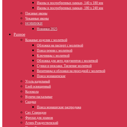
Иконы в посеребренных рамках, 140 х 180 мм
Иконы в посеребренных рамках, 180 х 240 мм
Писаные иконы
Чеканные иконы
НОВИНКИ
Новинки 2025
Разное
Кожаные изделия с молитвой
Обложки на паспорт с молитвой
Пояса ремни с молитвой
Ключницы с молитвой
Обложка для авто документов с молитвой
Сумки и рюкзаки. Тиснение молитвой
Визитницы и обложки на проездной с молитвой
Пояса монашенские
Уголь кадильный
Елей освященный
Колокола
Куличи пасхальные
Скидки
Пояса монашеские распродажа
Свт. Спиридон
Фрески для храмов
Агнец Рождественский