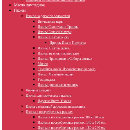
Масло лампадное
Иконы
Иконы на доске по золочению
Венчальные пары
Иконы Спасителя и Троицы
Иконы Божией Матери
Иконы. Святые мужи
Пророк Иоанн Предтеча
Иконы. Святые жены
Иконы ангелов и архангелов
Иконы Праздников и Соборы святых
Минеи
Семейная икона. Изготовление на заказ
Палех. Музейные иконы
Распродажа
Иконы дорожные в машину
Киоты и складни
Иконы для иконостаса заказать
Царские Врата. Иконы
Икона с молитвой дорожная на пластике
Иконы в посеребренных рамках
Иконы в посеребренных рамках, 88 х 104 мм
Иконы в посеребренных рамках, 140 х 180 мм
Иконы в посеребренных рамках, 180 х 240 мм