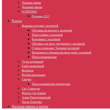
Писаные иконы
Чеканные иконы
НОВИНКИ
Новинки 2025
Разное
Кожаные изделия с молитвой
Обложки на паспорт с молитвой
Пояса ремни с молитвой
Ключницы с молитвой
Обложка для авто документов с молитвой
Сумки и рюкзаки. Тиснение молитвой
Визитницы и обложки на проездной с молитвой
Пояса монашенские
Уголь кадильный
Елей освященный
Колокола
Куличи пасхальные
Скидки
Пояса монашеские распродажа
Свт. Спиридон
Фрески для храмов
Агнец Рождественский
Пасха Христова
Писаные иконы и киоты