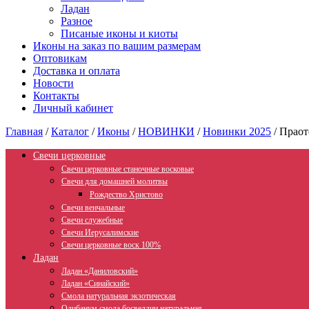
Ладан
Разное
Писаные иконы и киоты
Иконы на заказ по вашим размерам
Оптовикам
Доставка и оплата
Новости
Контакты
Личный кабинет
Главная
/
Каталог
/
Иконы
/
НОВИНКИ
/
Новинки 2025
/
Праот
Свечи церковные
Свечи церковные станочные восковые
Свечи для домашней молитвы
Рождество Христово
Свечи венчальные
Свечи служебные
Свечи Иерусалимские
Свечи церковные воск 100%
Ладан
Ладан «Даниловский»
Ладан «Синайский»
Смола натуральная экзотическая
Олибанум смола босвеллии натуральная