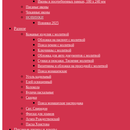
Иконы в посеребренных рамках, 180 х 240 мм
Писаные иконы
Чеканные иконы
НОВИНКИ
Новинки 2025
Разное
Кожаные изделия с молитвой
Обложки на паспорт с молитвой
Пояса ремни с молитвой
Ключницы с молитвой
Обложка для авто документов с молитвой
Сумки и рюкзаки. Тиснение молитвой
Визитницы и обложки на проездной с молитвой
Пояса монашенские
Уголь кадильный
Елей освященный
Колокола
Куличи пасхальные
Скидки
Пояса монашеские распродажа
Свт. Спиридон
Фрески для храмов
Агнец Рождественский
Пасха Христова
Писаные иконы и киоты