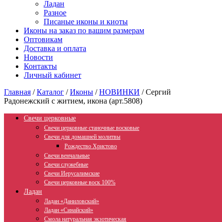
Ладан
Разное
Писаные иконы и киоты
Иконы на заказ по вашим размерам
Оптовикам
Доставка и оплата
Новости
Контакты
Личный кабинет
Главная
/
Каталог
/
Иконы
/
НОВИНКИ
/
Сергий
Радонежский с житием, икона (арт.5808)
Свечи церковные
Свечи церковные станочные восковые
Свечи для домашней молитвы
Рождество Христово
Свечи венчальные
Свечи служебные
Свечи Иерусалимские
Свечи церковные воск 100%
Ладан
Ладан «Даниловский»
Ладан «Синайский»
Смола натуральная экзотическая