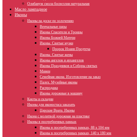
Олибанум смола босвеллии натуральная
Масло лампадное
Иконы
Иконы на доске по золочению
Венчальные пары
Иконы Спасителя и Троицы
Иконы Божией Матери
Иконы. Святые мужи
Пророк Иоанн Предтеча
Иконы. Святые жены
Иконы ангелов и архангелов
Иконы Праздников и Соборы святых
Минеи
Семейная икона. Изготовление на заказ
Палех. Музейные иконы
Распродажа
Иконы дорожные в машину
Киоты и складни
Иконы для иконостаса заказать
Царские Врата. Иконы
Икона с молитвой дорожная на пластике
Иконы в посеребренных рамках
Иконы в посеребренных рамках, 88 х 104 мм
Иконы в посеребренных рамках, 140 х 180 мм