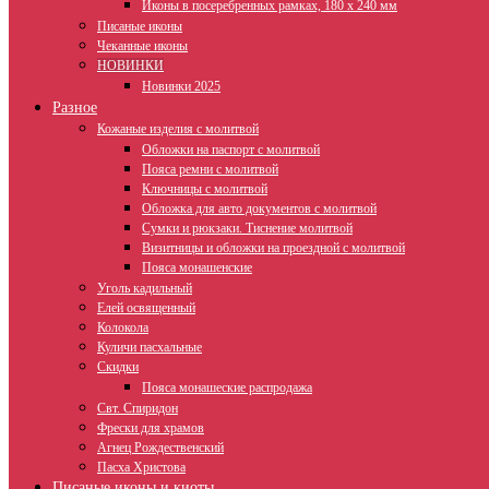
Иконы в посеребренных рамках, 180 х 240 мм
Писаные иконы
Чеканные иконы
НОВИНКИ
Новинки 2025
Разное
Кожаные изделия с молитвой
Обложки на паспорт с молитвой
Пояса ремни с молитвой
Ключницы с молитвой
Обложка для авто документов с молитвой
Сумки и рюкзаки. Тиснение молитвой
Визитницы и обложки на проездной с молитвой
Пояса монашенские
Уголь кадильный
Елей освященный
Колокола
Куличи пасхальные
Скидки
Пояса монашеские распродажа
Свт. Спиридон
Фрески для храмов
Агнец Рождественский
Пасха Христова
Писаные иконы и киоты