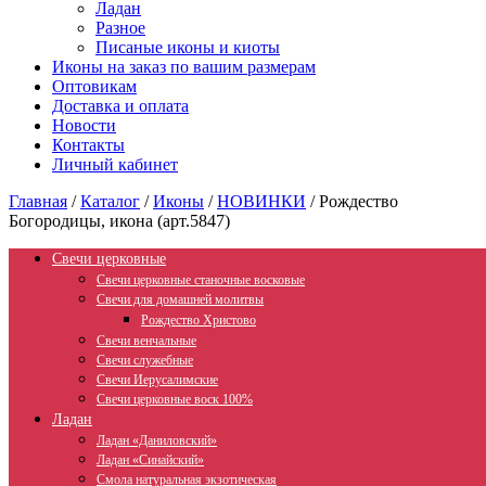
Ладан
Разное
Писаные иконы и киоты
Иконы на заказ по вашим размерам
Оптовикам
Доставка и оплата
Новости
Контакты
Личный кабинет
Главная
/
Каталог
/
Иконы
/
НОВИНКИ
/
Рождество
Богородицы, икона (арт.5847)
Свечи церковные
Свечи церковные станочные восковые
Свечи для домашней молитвы
Рождество Христово
Свечи венчальные
Свечи служебные
Свечи Иерусалимские
Свечи церковные воск 100%
Ладан
Ладан «Даниловский»
Ладан «Синайский»
Смола натуральная экзотическая