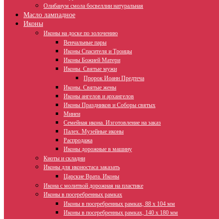
Олибанум смола босвеллии натуральная
Масло лампадное
Иконы
Иконы на доске по золочению
Венчальные пары
Иконы Спасителя и Троицы
Иконы Божией Матери
Иконы. Святые мужи
Пророк Иоанн Предтеча
Иконы. Святые жены
Иконы ангелов и архангелов
Иконы Праздников и Соборы святых
Минеи
Семейная икона. Изготовление на заказ
Палех. Музейные иконы
Распродажа
Иконы дорожные в машину
Киоты и складни
Иконы для иконостаса заказать
Царские Врата. Иконы
Икона с молитвой дорожная на пластике
Иконы в посеребренных рамках
Иконы в посеребренных рамках, 88 х 104 мм
Иконы в посеребренных рамках, 140 х 180 мм