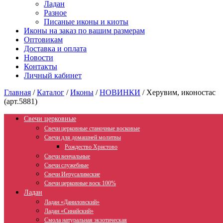
Ладан
Разное
Писаные иконы и киоты
Иконы на заказ по вашим размерам
Оптовикам
Доставка и оплата
Новости
Контакты
Личный кабинет
Главная
/
Каталог
/
Иконы
/
НОВИНКИ
/
Херувим, иконостас
(арт.5881)
Свечи церковные
Свечи церковные станочные восковые
Свечи для домашней молитвы
Рождество Христово
Свечи венчальные
Свечи служебные
Свечи Иерусалимские
Свечи церковные воск 100%
Ладан
Ладан «Даниловский»
Ладан «Синайский»
Смола натуральная экзотическая