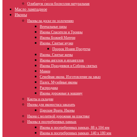
Олибанум смола босвеллии натуральная
Масло лампадное
Иконы
Иконы на доске по золочению
Венчальные пары
Иконы Спасителя и Троицы
Иконы Божией Матери
Иконы. Святые мужи
Пророк Иоанн Предтеча
Иконы. Святые жены
Иконы ангелов и архангелов
Иконы Праздников и Соборы святых
Минеи
Семейная икона. Изготовление на заказ
Палех. Музейные иконы
Распродажа
Иконы дорожные в машину
Киоты и складни
Иконы для иконостаса заказать
Царские Врата. Иконы
Икона с молитвой дорожная на пластике
Иконы в посеребренных рамках
Иконы в посеребренных рамках, 88 х 104 мм
Иконы в посеребренных рамках, 140 х 180 мм