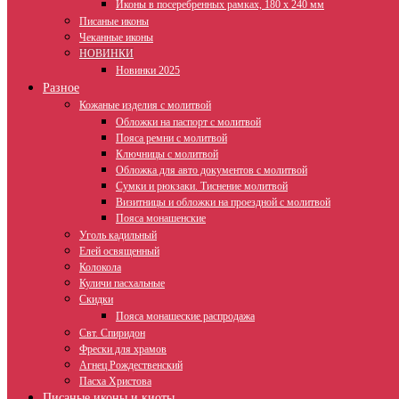
Иконы в посеребренных рамках, 180 х 240 мм
Писаные иконы
Чеканные иконы
НОВИНКИ
Новинки 2025
Разное
Кожаные изделия с молитвой
Обложки на паспорт с молитвой
Пояса ремни с молитвой
Ключницы с молитвой
Обложка для авто документов с молитвой
Сумки и рюкзаки. Тиснение молитвой
Визитницы и обложки на проездной с молитвой
Пояса монашенские
Уголь кадильный
Елей освященный
Колокола
Куличи пасхальные
Скидки
Пояса монашеские распродажа
Свт. Спиридон
Фрески для храмов
Агнец Рождественский
Пасха Христова
Писаные иконы и киоты