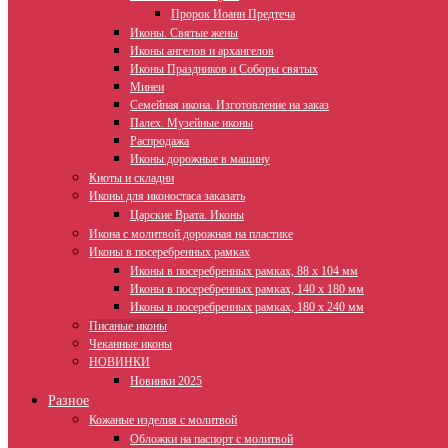
Пророк Иоанн Предтеча
Иконы. Святые жены
Иконы ангелов и архангелов
Иконы Праздников и Соборы святых
Минеи
Семейная икона. Изготовление на заказ
Палех. Музейные иконы
Распродажа
Иконы дорожные в машину
Киоты и складни
Иконы для иконостаса заказать
Царские Врата. Иконы
Икона с молитвой дорожная на пластике
Иконы в посеребренных рамках
Иконы в посеребренных рамках, 88 х 104 мм
Иконы в посеребренных рамках, 140 х 180 мм
Иконы в посеребренных рамках, 180 х 240 мм
Писаные иконы
Чеканные иконы
НОВИНКИ
Новинки 2025
Разное
Кожаные изделия с молитвой
Обложки на паспорт с молитвой