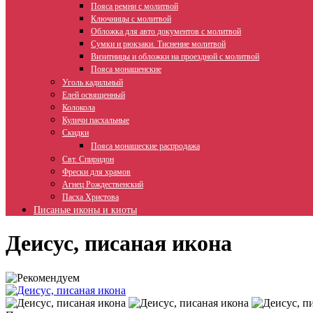
Пояса ремни с молитвой
Ключницы с молитвой
Обложка для авто документов с молитвой
Сумки и рюкзаки. Тиснение молитвой
Визитницы и обложки на проездной с молитвой
Пояса монашенские
Уголь кадильный
Елей освященный
Колокола
Куличи пасхальные
Скидки
Пояса монашеские распродажа
Свт. Спиридон
Фрески для храмов
Агнец Рождественский
Пасха Христова
Писаные иконы и киоты
Деисус, писаная икона