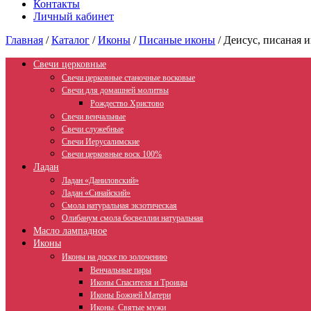
Контакты
Личный кабинет
Главная
/
Каталог
/
Иконы
/
Писаные иконы
/
Деисус, писаная 
Свечи церковные
Свечи церковные станочные восковые
Свечи для домашней молитвы
Рождество Христово
Свечи венчальные
Свечи служебные
Свечи Иерусалимские
Свечи церковные воск 100%
Ладан
Ладан «Даниловский»
Ладан «Синайский»
Смола натуральная экзотическая
Олибанум смола босвеллии натуральная
Масло лампадное
Иконы
Иконы на доске по золочению
Венчальные пары
Иконы Спасителя и Троицы
Иконы Божией Матери
Иконы. Святые мужи